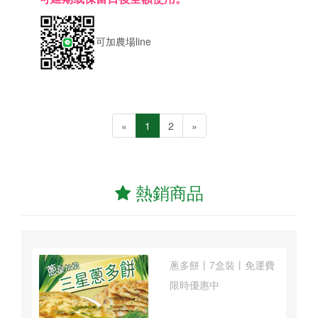
可加農場line
«
1
2
»
熱銷商品
蔥多餅丨7盒裝丨免運費
限時優惠中