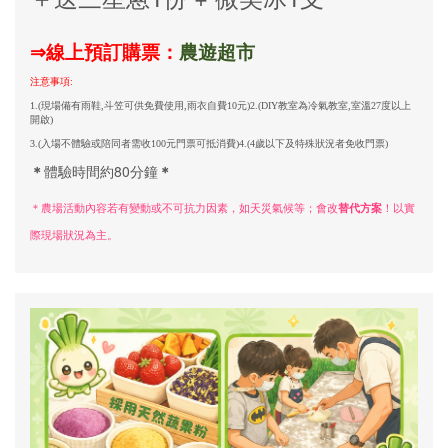
⇒
線上預訂購票：
農
遊
超
市
注意事項:
1.(現場備有雨鞋,斗笠可供免費使用,雨衣自費10元)2.(DIY教室為冷氣教室,室溫27度以上
開啟)
3.(入場不體驗或陪同者需收100元門票可抵消費)4.(4歲以下及特殊狀況者免收門票)
＊
體驗時間約80分鐘
＊
＊農場活動內容若有變動或不可抗力因素，如天災氣候等；會改
替代方案
！以實
際現場狀況為主。