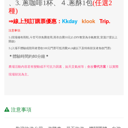
、3. 蔥咖啡1杯、４.蔥酥1包
(任選2
種)
Kkday
klook
Trip.
⇒
線上預訂購票優惠：
注意事項:
1.(現場備有雨鞋,斗笠可供免費使用,雨衣自費10元)2.
(DIY教室為冷氣教室,室溫27度以上
開啟)
3.(入場不體驗或陪同者需收100元門票可抵消費)4.
(4歲以下及特殊狀況者免收門票)
＊
體驗時間約80分鐘
＊
農場活動內容若有變動或不可抗力因素，如天災氣候等；會改
替代方案
！以實際
現場狀況為主。
注意事項