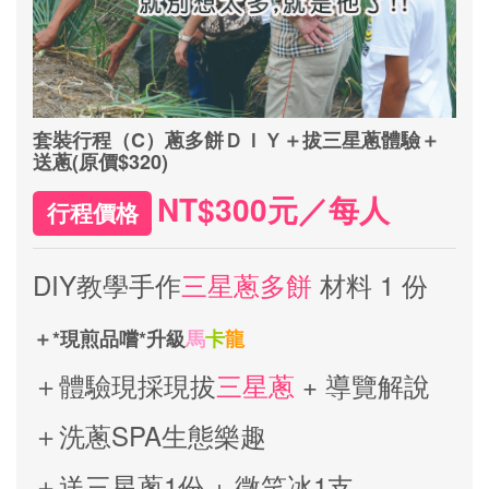
套裝行程（C）蔥多餅ＤＩＹ＋拔三星蔥體驗＋
送蔥(原價$320)
NT$300元／每人
行程價格
DIY教學手作
三星蔥多餅
材料 1 份
＋*現煎品嚐*升級
馬
卡
龍
＋體驗現採現拔
三星蔥
+ 導覽解說
＋洗蔥SPA生態樂趣
＋送三星蔥1份
+ 微笑冰1支