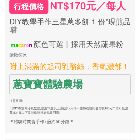
NT$170元／每人
行程價格
DIY教學手作三星蔥多餅 1 份*現煎品
嚐
顏色可選丨採用天然蔬果粉
ma
ca
ro
n
贈微笑冰
附上滿滿的起司乳酪絲，香氣濃郁！
蔥寶寶體驗農場
注意事項:
1.(DIY教室為冷氣教室,室溫27度以上開啟)2.
(入場不體驗或陪同者需收100元門票可抵消
費)3.
(4歲以下及特殊狀況者免收門票)
＊
體驗時間含手作+煎約50分鐘
＊