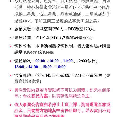
歡迎旅遊公司、遊覽車、
員工旅遊
、機關團體、
自強
活動
、
校外教學
來電洽詢
三星蔥DIY
活動行程（包含
現採
三星蔥
、洗
三星蔥
、品嚐
蔥油餅
、
三星蔥餅
製作
的故事及田園之美）
過程DIY、了解宜蘭
三星蔥
容納人數：場域空間 250人，DIY教室120人。
體驗時間：約1~1.5小時（含導覽教學解說）
預約報名：本活動團體採預約制。個人報名場次購票
請至
KKday
或
Klook
體驗場次：
09:00，10:00，11:00
，12:00(假日)，
13:00，14:00，15:00，16:00
洽詢專線：0989-345-368 或 0935-723-580 黃先生（
蔥
寶寶體驗農場
）
農場活動內容若有變動或不可抗力因素，如天災氣候
等；會改
替代方案
！以實際現場狀況為主。
依人事局公告宣布若停止上班上課，則可退還全額或
訂金，只要雙方兩地其中有停止即可。
若因當日不到
可延期或保留日後全額使用。