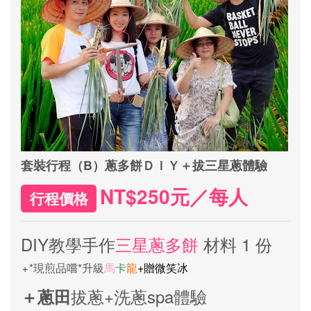
套裝行程（B）蔥多餅ＤＩＹ＋拔三星蔥體驗
NT$250元／每人
行程價格
DIY教學手作
三星蔥多餅
材料 1 份
*現煎品嚐*升級
馬
卡
龍
+贈微笑冰
＋
拔蔥+洗蔥spa體驗
＋蔥田