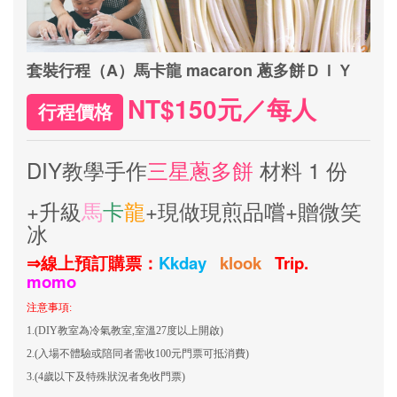
套裝行程（A）馬卡龍 macaron 蔥多餅ＤＩＹ
NT$150元／每人
行程價格
DIY教學手作
三星蔥多餅
材料 1 份
+升級
馬
卡
龍
+現做現煎品嚐+贈微笑
冰
Kkday
klook
Trip.
⇒
線上預訂購票：
momo
注意事項:
1.(DIY教室為冷氣教室,室溫27度以上開啟)
2.(入場不體驗或陪同者需收100元門票可抵消費)
3.(4歲以下及特殊狀況者免收門票)