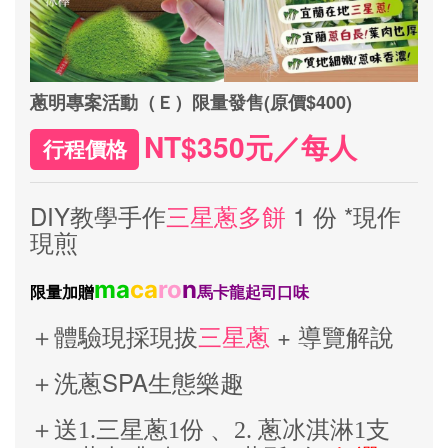
蔥明專案活動（Ｅ）限量發售(原價$400)
NT$350元／每人
行程價格
DIY教學手作
三星蔥多餅
1 份 *現作
現煎
ma
ca
ro
n
限量加贈
馬卡龍起司口味
＋體驗現採現拔
三星蔥
+ 導覽解說
＋洗蔥SPA生態樂趣
＋送1.三星蔥1份 、2. 蔥冰淇淋1支