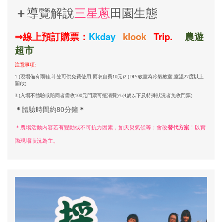
導覽解說
三星蔥
田園生態
＋
Kkday
klook
Trip.
⇒
線上預訂購票：
農
遊
超
市
注意事項:
1.(現場備有雨鞋,斗笠可供免費使用,雨衣自費10元)2.(DIY教室為冷氣教室,室溫27度以上
開啟)
3.(入場不體驗或陪同者需收100元門票可抵消費)4.(4歲以下及特殊狀況者免收門票)
＊
體驗時間約80分鐘
＊
＊農場活動內容若有變動或不可抗力因素，如天災氣候等；會改
替代方案
！以實
際現場狀況為主。