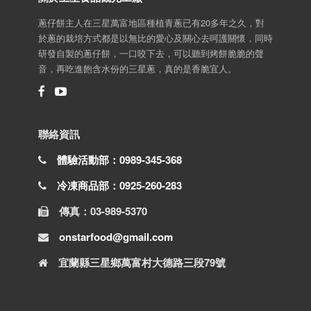
蔥仔餅主人在三星萬富地區種植青蔥已有20多年之久，對
於蔥的栽培方式都是以無比的愛心及關心去呵護關懷，同時
研發自製的蔥仔餅，一口咬下去，可以聽到烤餅脆脆的聲
音，再吃進飽含水份的三星蔥，真的是香脆宜人。
聯絡資訊
體驗活動部：0989-345-368
冷凍商品部：0925-260-283
傳真：03-989-5370
onstarfood@gmail.com
宜蘭縣三星鄉萬富村大德路三段79號