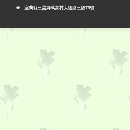
宜蘭縣三星鄉萬富村大德路三段79號